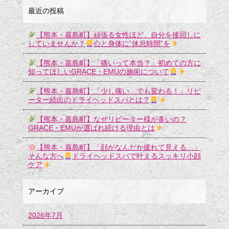
最近の投稿
【熊本・嘉島町】頑張る女性ほど、自分を後回しに
していませんか？
心と身体に”休息時間”を
【熊本・嘉島町】「痛いって本当？」初めての方に
知ってほしいGRACE・EMUの施術について
【熊本・嘉島町】「少し痛い…でも変わる！」リピ
ーター続出のドライヘッドスパとは？
【熊本・嘉島町】なぜリピーター様が多いの？
GRACE・EMUが選ばれ続ける理由とは
【熊本・嘉島町】「顔がなんだか疲れて見える…」
そんな方へ
ドライヘッドスパで叶えるスッキリ小顔
ケア
アーカイブ
2026年7月