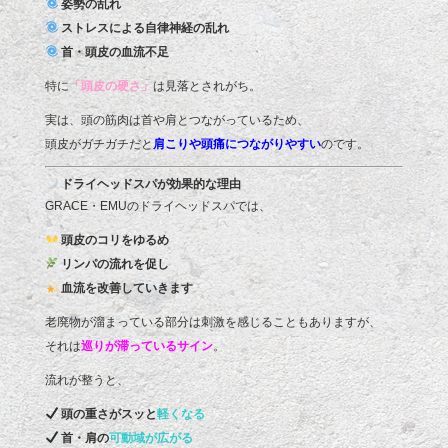
姿勢の乱れ
ストレスによる自律神経の乱れ
首・頭皮の血流不足
特に
「頭皮の硬さ」
は見落とされがち。
実は、頭の筋肉は首や肩とつながっているため、
頭皮がガチガチだと
肩こりや頭痛につながりやすい
のです。
ドライヘッドスパが効果的な理由
GRACE・EMUのドライヘッドスパでは、
頭皮のコリをゆるめ
リンパの流れを促し
血流を改善していきます
老廃物が溜まっている部分は刺激を感じることもありますが、
それは
巡りが滞っているサイン
。
流れが整うと、
頭の重さがスッと
軽くなる
首・肩の
可動域が広がる