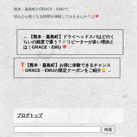
熊本・嘉島町のGRACE・EMUで、
頭も心も軽くなる時間を体験してみませんか？
←
【熊本・嘉島町】ドライヘッドスパはどのく
らいの頻度で通う？
リピーターが多い理由と
は｜GRACE・EMU
【熊本・嘉島町】お得に体験できるチャンス
GRACE・EMUの限定クーポンをご紹介
→
ブログトップ