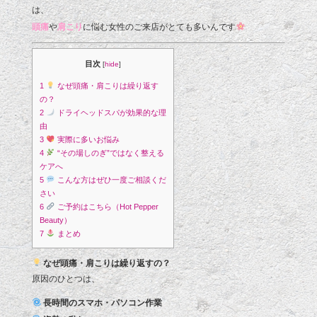
は、
頭痛
や
肩こり
に悩む女性のご来店がとても多いんです
目次
[
hide
]
1
なぜ頭痛・肩こりは繰り返す
の？
2
ドライヘッドスパが効果的な理
由
3
実際に多いお悩み
4
“その場しのぎ”ではなく整える
ケアへ
5
こんな方はぜひ一度ご相談くだ
さい
6
ご予約はこちら（Hot Pepper
Beauty）
7
まとめ
なぜ頭痛・肩こりは繰り返すの？
原因のひとつは、
長時間のスマホ・パソコン作業