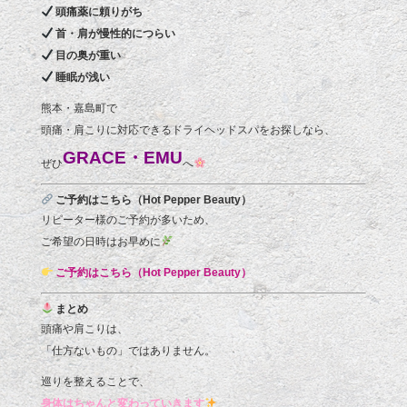
頭痛薬に頼りがち
首・肩が慢性的につらい
目の奥が重い
睡眠が浅い
熊本・嘉島町で
頭痛・肩こりに対応できるドライヘッドスパをお探しなら、
GRACE・EMU
ぜひ
へ
ご予約はこちら（Hot Pepper Beauty）
リピーター様のご予約が多いため、
ご希望の日時はお早めに
ご予約はこちら（Hot Pepper Beauty）
まとめ
頭痛や肩こりは、
「仕方ないもの」ではありません。
巡りを整えることで、
身体はちゃんと変わっていきます