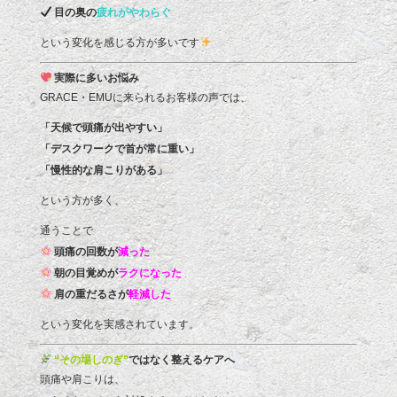
目の奥の
疲れがやわらぐ
という変化を感じる方が多いです
実際に多いお悩み
GRACE・EMUに来られるお客様の声では、
「天候で頭痛が出やすい」
「デスクワークで首が常に重い」
「慢性的な肩こりがある」
という方が多く、
通うことで
頭痛の回数が
減った
朝の目覚めが
ラクになった
肩の重だるさが
軽減した
という変化を実感されています。
“その場しのぎ”
ではなく整えるケアへ
頭痛や肩こりは、