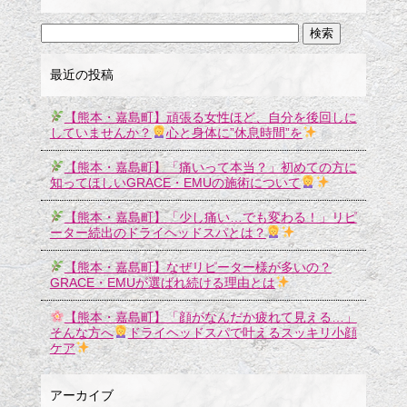
最近の投稿
【熊本・嘉島町】頑張る女性ほど、自分を後回しに
していませんか？
心と身体に”休息時間”を
【熊本・嘉島町】「痛いって本当？」初めての方に
知ってほしいGRACE・EMUの施術について
【熊本・嘉島町】「少し痛い…でも変わる！」リピ
ーター続出のドライヘッドスパとは？
【熊本・嘉島町】なぜリピーター様が多いの？
GRACE・EMUが選ばれ続ける理由とは
【熊本・嘉島町】「顔がなんだか疲れて見える…」
そんな方へ
ドライヘッドスパで叶えるスッキリ小顔
ケア
アーカイブ